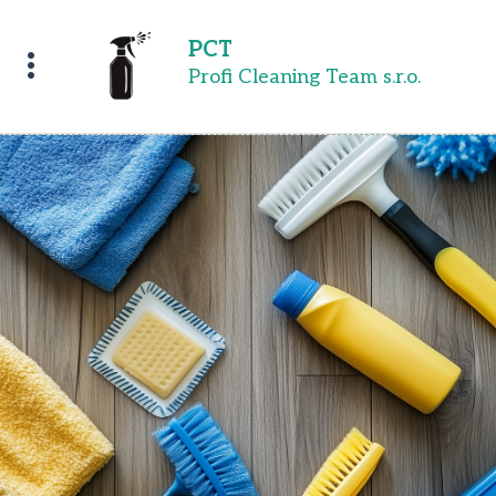
PCT
Profi Cleaning Team s.r.o.