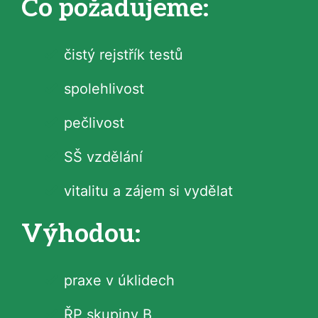
Co požadujeme:
čistý rejstřík testů
spolehlivost
pečlivost
SŠ vzdělání
vitalitu a zájem si vydělat
Výhodou:
praxe v úklidech
ŘP skupiny B